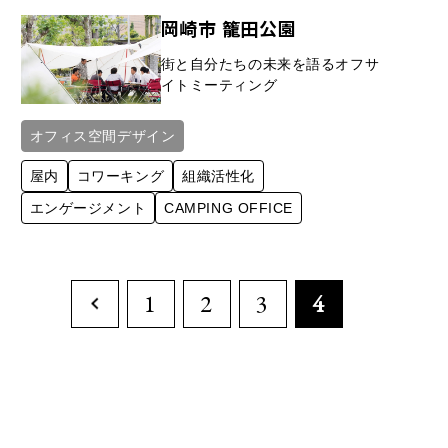
岡崎市 籠田公園
街と自分たちの未来を語るオフサ
イトミーティング
オフィス空間デザイン
屋内
コワーキング
組織活性化
エンゲージメント
CAMPING OFFICE
1
2
3
4