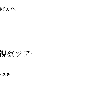
作り方や、
視察ツアー
ィスを