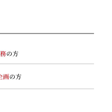
務
の方
企画
の方