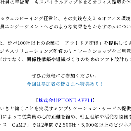
「社員の幸福度」もスパイラルアップさせるオフィス環境を体
れるウェルビーイング経営と、その実践を支えるオフィス環境
員エンゲージメントへどのような効果をもたらすのかにつ
た、延べ100社以上の企業に「アウトドア研修」を提供して
ビジネスソリューションズ監修のミニワークショップをご用意
だけでなく、
関係性構築や組織づくりのためのソフト設計
も
ぜひお気軽にご参加ください。​
今回は参加者の皆さまへ特典あり！
【
株式会社PHONE APPLI
】​
いきと働くことを実現するアプリケーション・サービス提供
用によって従業員の心的距離を縮め、相互理解や活発な協働
「CaMP」​では2年間で2,500社・5,000名以上のビジ