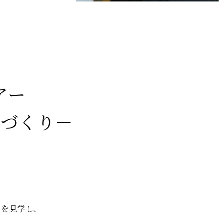
アー
場づくり－
スを見学し、