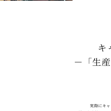
キ
－「生産
実際にキャ