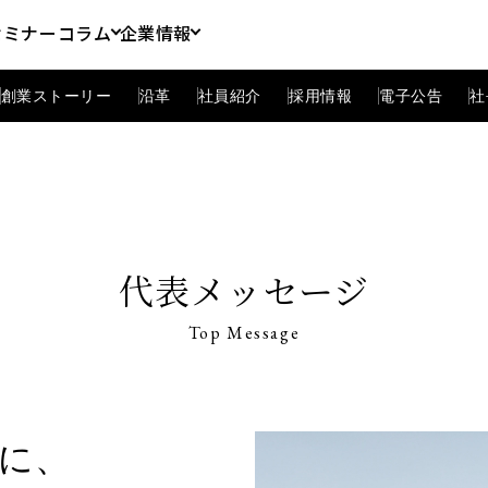
セミナー
コラム
企業情報
創業ストーリー
沿革
社員紹介
採用情報
電子公告
社
代表メッセージ
Top Message
に、