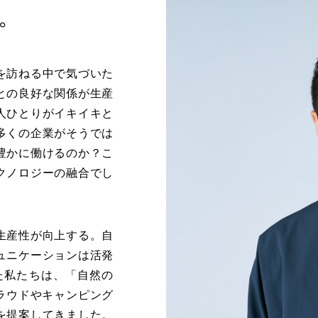
。
を訪ねる中で気づいた
との良好な関係が生産
人ひとりがイキイキと
多くの企業がそうでは
豊かに働けるのか？こ
クノロジーの融合でし
生産性が向上する。自
ュニケーションは活発
た私たちは、「自然の
ラウドやキャンピング
を提案してきました。