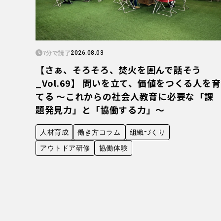
7分で読了
2026.08.03
【さぁ、そろそろ、焚火を囲んで話そう
_Vol.69】 問いを立て、価値をつくる人を育
てる 〜これからの社会人教育に必要な「課
題発見力」と「協働する力」〜
人材育成
働き方コラム
組織づくり
アウトドア研修
協働体験