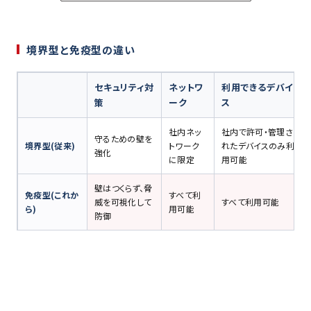
境界型と免疫型の違い
セキュリティ対
ネットワ
利用できるデバイ
策
ーク
ス
社内ネッ
社内で許可・管理さ
守るための壁を
境界型(従来)
トワーク
れたデバイスのみ利
強化
に限定
用可能
壁はつくらず、脅
免疫型(これか
すべて利
威を可視化して
すべて利用可能
ら)
用可能
防御