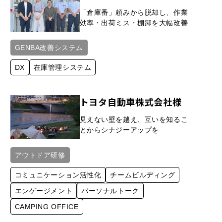
「倉庫番」頼みから脱却し、作業
効率・出荷ミス・棚卸を大幅改善
GENBA改善システム
DX
在庫管理システム
トヨタ自動車株式会社様
見えない壁を越え、互いを知るこ
とからシナジーアップを
アウトドア研修
コミュニケーション活性化
チームビルディング
エンゲージメント
パーソナルトーク
CAMPING OFFICE