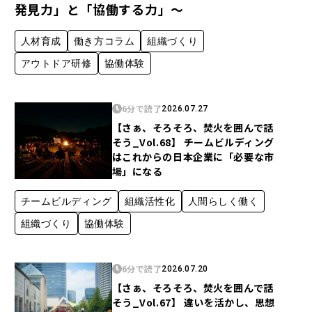
発見力」と「協働する力」〜
人材育成
働き方コラム
組織づくり
アウトドア研修
協働体験
6分で読了
2026.07.27
【さぁ、そろそろ、焚火を囲んで話
そう_Vol.68】 チームビルディング
はこれからの日本企業に「必要な市
場」になる
チームビルディング
組織活性化
人間らしく働く
組織づくり
協働体験
6分で読了
2026.07.20
【さぁ、そろそろ、焚火を囲んで話
そう_Vol.67】 違いを活かし、思想