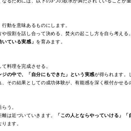
くなるためには、以下の3つの欲求が満たされていることが
、行動を意味あるものにします。
方や役割を話し合って決める、焚火の起こし方を自ら考える。
動いている実感」
を育みます。
して料理を完成させる。
ンジの中で、「自分にもできた」という実感
が得られます。
れ、その結果としての成功体験が、有能感を深く根付かせる
語らう。
距離は近づいていきます。
「この人とならやっていける」「
なります。