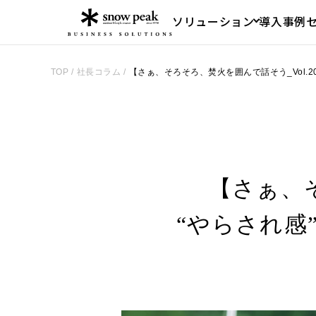
ソリューション
導入事例
TOP
/
社長コラム
/
【さぁ、そろそろ、焚火を囲んで話そう_Vol.2
【さぁ、そ
“やらされ感