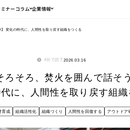
セミナー
コラム
企業情報
49】 変化の時代に、人間性を取り戻す組織をつくる
4分で読了
2026.03.16
ろそろ、焚火を囲んで話そう_V
時代に、人間性を取り戻す組織
材育成
組織活性化
組織づくり
人間性を回復する
アウトドア