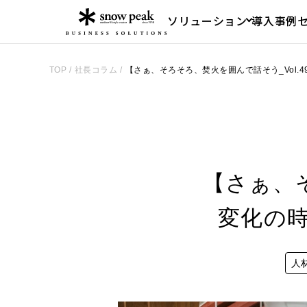
ソリューション
導入事例
TOP
/
社長コラム
/
【さぁ、そろそろ、焚火を囲んで話そう_Vol.
【さぁ、そ
変化の
人