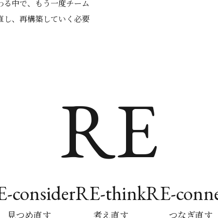
わる中で、もう一度チーム
直し、再構築していく必要
RE
-consider
RE-think
RE-conne
見つめ直す
考え直す
つなぎ直す