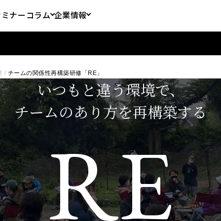
セミナー
コラム
企業情報
要
/
チームの関係性再構築研修「RE」
いつもと違う環境で、
チームのあり方を再構築する
RE