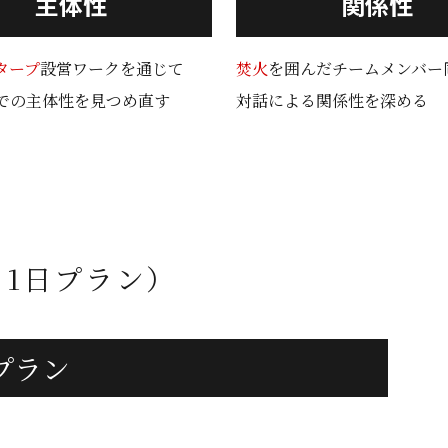
主体性
関係性
タープ
設営ワークを通じて
焚火
を囲んだチームメンバー
での主体性を見つめ直す
対話による関係性を深める
、1日プラン）
プラン