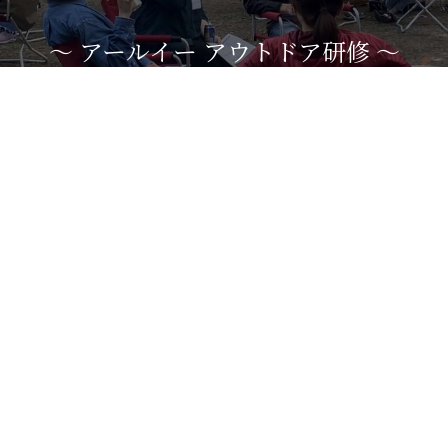
～ アールイー アウトドア研修 ～​