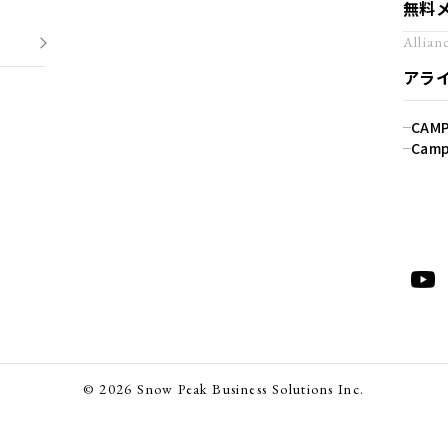
無料
Allian
アラ
CAM
Camp
© 2026 Snow Peak Business Solutions Inc.