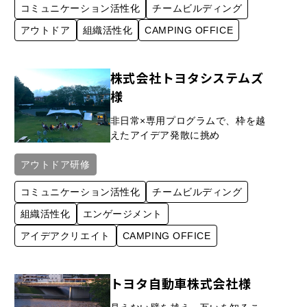
コミュニケーション活性化
チームビルディング
アウトドア
組織活性化
CAMPING OFFICE
株式会社トヨタシステムズ
様
非日常×専用プログラムで、枠を越
えたアイデア発散に挑め
アウトドア研修
コミュニケーション活性化
チームビルディング
組織活性化
エンゲージメント
アイデア​クリエイト
CAMPING OFFICE
トヨタ自動車株式会社様