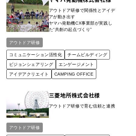
アウトドア研修で関係性とアイデ
アが動き出す
ヤマハ発動機CX事業部が実践し
た“共創の起点づくり”
アウトドア研修
コミュニケーション活性化
チームビルディング
ビジョンシェアリング
エンゲージメント
アイデア​クリエイト
CAMPING OFFICE
三菱地所株式会社様
アウトドア研修で育む信頼と連携
アウトドア研修