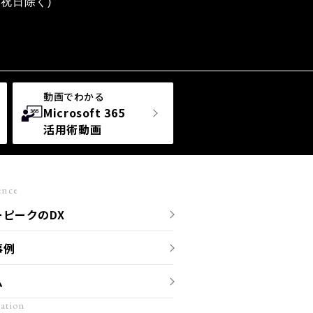
土日祝日除く)
動画でわかる
Microsoft 365
活用術動画
ence
ーピークのDX
事例
ム
ation