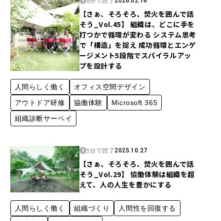
8分で読了
2026.02.16
【さぁ、そろそろ、焚火を囲んで話
そう_Vol.45】 組織は、どこに手を
打つかで循環が変わる ――システム思考
で「構造」を捉え 成功循環とエンゲ
ージメント5段階でスパイラルアッ
プを設計する――
人間らしく働く
オフィス空間デザイン
アウトドア研修
協働体験
Microsoft 365
組織診断サーベイ
5分で読了
2025.10.27
【さぁ、そろそろ、焚火を囲んで話
そう_Vol.29】 協働体験は組織を超
えて、人の人生を豊かにする
人間らしく働く
組織づくり
人間性を回復する