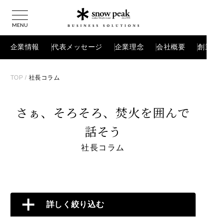
企業情報
代表メッセージ
企業理念
会社概要
創業ス
TOP
/
社長コラム
さぁ、そろそろ、焚火を囲んで
話そう
社長コラム
詳しく絞り込む