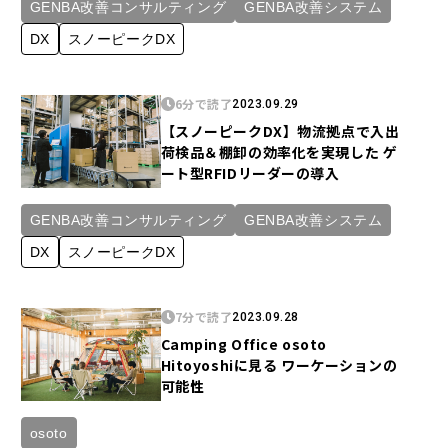
GENBA改善コンサルティング
GENBA改善システム
DX
スノーピークDX
6分で読了
2023.09.29
【スノーピークDX】物流拠点で入出
荷検品＆棚卸の効率化を実現した ゲ
ート型RFIDリーダーの導入
GENBA改善コンサルティング
GENBA改善システム
DX
スノーピークDX
7分で読了
2023.09.28
Camping Office osoto
Hitoyoshiに見る ワーケーションの
可能性
osoto