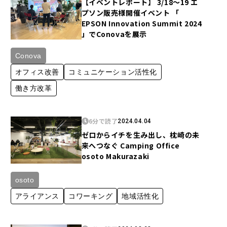
【イベントレポート】 3/18～19 エ
プソン販売様開催イベント 「
EPSON Innovation Summit 2024
」でConovaを展示
Conova
オフィス改善
コミュニケーション活性化
働き方改革
6分で読了
2024.04.04
ゼロからイチを生み出し、枕崎の未
来へつなぐ Camping Office
osoto Makurazaki
osoto
アライアンス
コワーキング
地域活性化