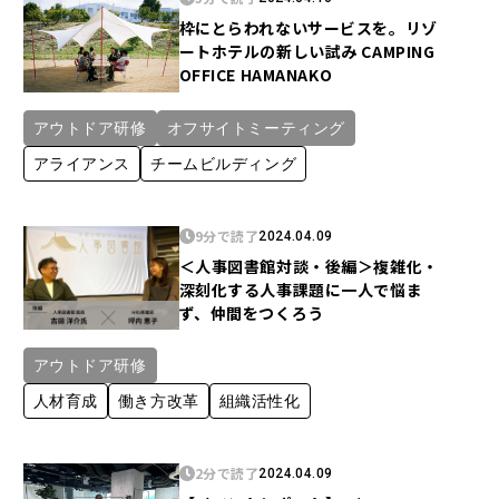
枠にとらわれないサービスを。リゾ
ートホテルの新しい試み CAMPING
OFFICE HAMANAKO
アウトドア研修
オフサイトミーティング
アライアンス
チームビルディング
9分で読了
2024.04.09
＜人事図書館対談・後編＞複雑化・
深刻化する人事課題に一人で悩ま
ず、仲間をつくろう
アウトドア研修
人材育成
働き方改革
組織活性化
2分で読了
2024.04.09