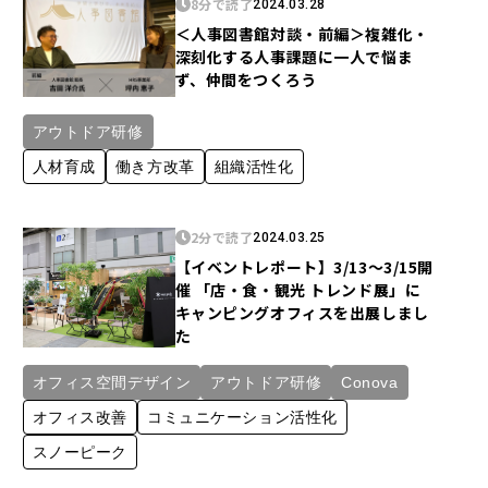
8分で読了
2024.03.28
＜人事図書館対談・前編＞複雑化・
深刻化する人事課題に一人で悩ま
ず、仲間をつくろう
アウトドア研修
人材育成
働き方改革
組織活性化
2分で読了
2024.03.25
【イベントレポート】3/13～3/15開
催 「店・食・観光 トレンド展」に
キャンピングオフィスを出展しまし
た
オフィス空間デザイン
アウトドア研修
Conova
オフィス改善
コミュニケーション活性化
スノーピーク