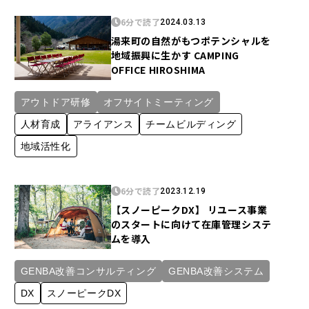
6分で読了
2024.03.13
湯来町の自然がもつポテンシャルを
地域振興に生かす CAMPING
OFFICE HIROSHIMA
アウトドア研修
オフサイトミーティング
人材育成
アライアンス
チームビルディング
地域活性化
6分で読了
2023.12.19
【スノーピークDX】 リユース事業
のスタートに向けて在庫管理システ
ムを導入
GENBA改善コンサルティング
GENBA改善システム
DX
スノーピークDX