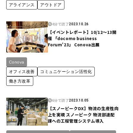
アライアンス
アウトドア
4分で読了
2023.10.26
【イベントレポート】10/12～13開
催 「docomo business
Forum'23」 Conova出展
Conova
オフィス改善
コミュニケーション活性化
働き方改革
6分で読了
2023.10.05
【スノーピークDX】物流の生産性向
上を実現 スノーピーク 物流部速配
課への工程管理システム導入